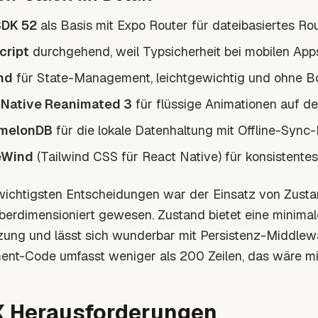
SDK 52
als Basis mit Expo Router für dateibasiertes Ro
cript
durchgehend, weil Typsicherheit bei mobilen Apps
nd
für State-Management, leichtgewichtig und ohne Bo
 Native Reanimated 3
für flüssige Animationen auf d
melonDB
für die lokale Datenhaltung mit Offline-Sync-
eWind
(Tailwind CSS für React Native) für konsistentes
wichtigsten Entscheidungen war der Einsatz von Zust
überdimensioniert gewesen. Zustand bietet eine minima
zung und lässt sich wunderbar mit Persistenz-Middlew
nt-Code umfasst weniger als 200 Zeilen, das wäre mi
X Herausforderungen