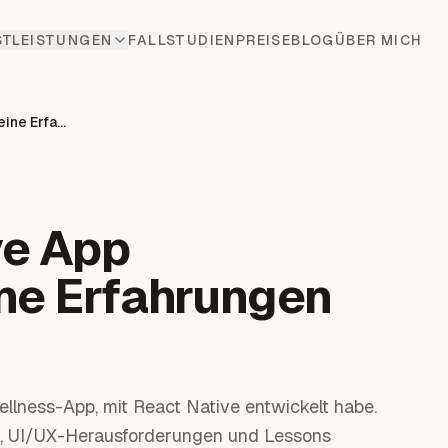
STLEISTUNGEN
FALLSTUDIEN
PREISE
BLOG
ÜBER MICH
Eine React Native App Entwickeln: Meine Erfahrungen mit Moodify
ve App
ne Erfahrungen
llness-App, mit React Native entwickelt habe.
nce, UI/UX-Herausforderungen und Lessons