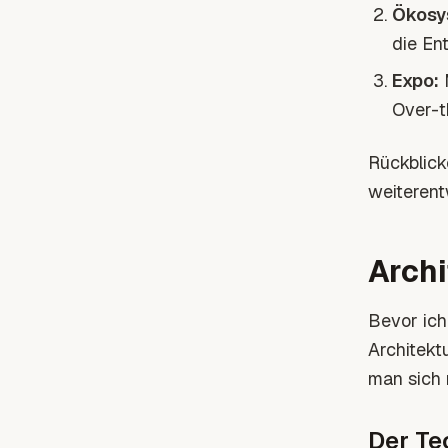
Ökosy
die En
Expo:
M
Over-t
Rückblick
weiterent
Arch
Bevor ich
Architekt
man sich 
Der Te