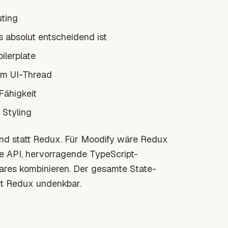
uting
 absolut entscheidend ist
ilerplate
em UI-Thread
Fähigkeit
 Styling
and statt Redux. Für Moodify wäre Redux
le API, hervorragende TypeScript-
ares kombinieren. Der gesamte State-
t Redux undenkbar.