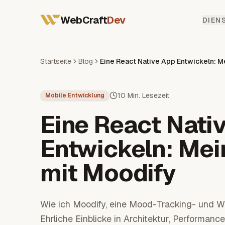
Alle Dienstleistungen
WebCraft
Dev
Webentwickler Frankreich
DIEN
Mobile App Entwickler
SEO & GEO
Startseite
Blog
10 Min. Lesezeit
Mobile Entwicklung
Eine React Nati
Entwickeln: Mei
mit Moodify
Wie ich Moodify, eine Mood-Tracking- und We
Ehrliche Einblicke in Architektur, Performa