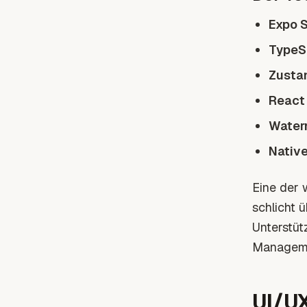
Expo 
TypeS
Zusta
React
Water
Nativ
Eine der 
schlicht 
Unterstüt
Manageme
UI/U