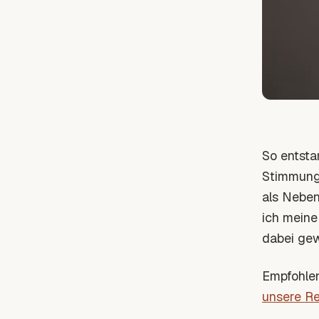
So entsta
Stimmung 
als Neben
ich meine
dabei ge
Empfohle
unsere R