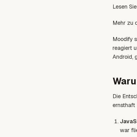
Lesen Sie
Mehr zu d
Moodify so
reagiert 
Android, 
Waru
Die Entsc
ernsthaft
JavaSc
war fl