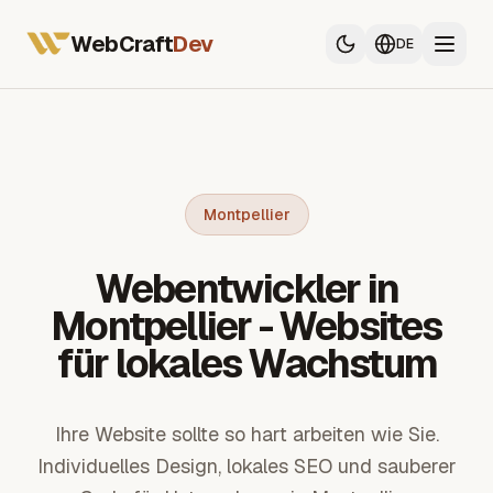
Alle Dienstleistungen
Webentwickler Frankreich
WebCraft
Dev
DE
Mobile App Entwickler
SEO & GEO
Alle Dienstleistungen
Webentwickler Frankreich
Montpellier
Mobile App Entwickler
Webentwickler in
SEO & GEO
Montpellier - Websites
für lokales Wachstum
Ihre Website sollte so hart arbeiten wie Sie.
Individuelles Design, lokales SEO und sauberer