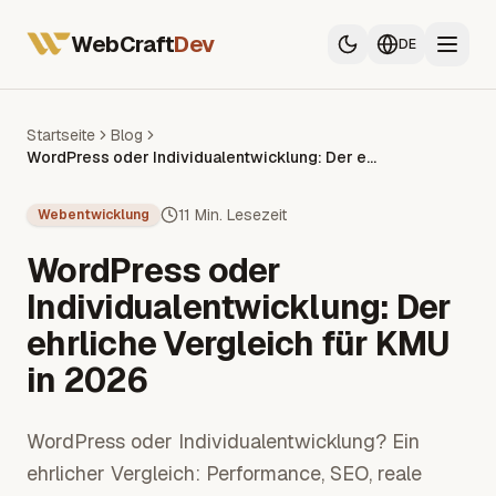
Alle Dienstleistungen
Webentwickler Frankreich
WebCraft
Dev
DE
Mobile App Entwickler
SEO & GEO
Startseite
Blog
WordPress oder Individualentwicklung: Der ehrliche Vergleich für KMU in 2026
Alle Dienstleistungen
Webentwickler Frankreich
11 Min. Lesezeit
Webentwicklung
Mobile App Entwickler
WordPress oder
SEO & GEO
Individualentwicklung: Der
ehrliche Vergleich für KMU
in 2026
WordPress oder Individualentwicklung? Ein
ehrlicher Vergleich: Performance, SEO, reale