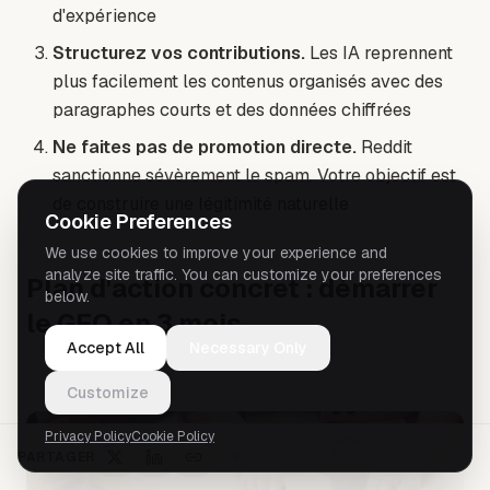
d'expérience
Structurez vos contributions.
Les IA reprennent
plus facilement les contenus organisés avec des
paragraphes courts et des données chiffrées
Ne faites pas de promotion directe.
Reddit
sanctionne sévèrement le spam. Votre objectif est
de construire une légitimité naturelle
Cookie Preferences
We use cookies to improve your experience and
analyze site traffic. You can customize your preferences
Plan d'action concret : démarrer
below.
le GEO en 3 mois
Accept All
Necessary Only
Customize
Privacy Policy
Cookie Policy
PARTAGER