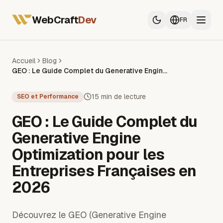
Tous les services
Développeur Web France
WebCraft
Dev
FR
Développeur App Mobile
SEO & GEO
Accueil
Blog
GEO : Le Guide Complet du Generative Engine Optimization pour les Entreprises Françaises en 2026
Tous les services
Développeur Web France
15 min de lecture
SEO et Performance
Développeur App Mobile
GEO : Le Guide Complet du
SEO & GEO
Generative Engine
Optimization pour les
Entreprises Françaises en
2026
Découvrez le GEO (Generative Engine