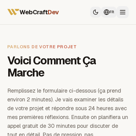
Tous les services
Développeur Web France
WebCraft
Dev
FR
Développeur App Mobile
SEO & GEO
Tous les services
PARLONS DE VOTRE PROJET
Voici Comment Ça
Développeur Web France
Développeur App Mobile
Marche
SEO & GEO
Remplissez le formulaire ci-dessous (ça prend
environ 2 minutes). Je vais examiner les détails
de votre projet et répondre sous 24 heures avec
mes premières réflexions. Ensuite on planifiera un
appel gratuit de 30 minutes pour discuter de
tout en détail. Pas de pression, pas