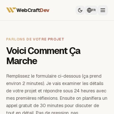
Tous les services
Développeur Web France
WebCraft
Dev
FR
Développeur App Mobile
SEO & GEO
Tous les services
PARLONS DE VOTRE PROJET
Voici Comment Ça
Développeur Web France
Développeur App Mobile
Marche
SEO & GEO
Remplissez le formulaire ci-dessous (ça prend
environ 2 minutes). Je vais examiner les détails
de votre projet et répondre sous 24 heures avec
mes premières réflexions. Ensuite on planifiera un
appel gratuit de 30 minutes pour discuter de
tout en détail. Pas de pression, pas