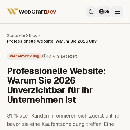
Alle Dienstleistungen
Webentwickler Frankreich
WebCraft
Dev
DE
Mobile App Entwickler
SEO & GEO
Startseite
Blog
Professionelle Website: Warum Sie 2026 Unverzichtbar für Ihr Unternehmen Ist
Alle Dienstleistungen
Webentwickler Frankreich
10 Min. Lesezeit
Webentwicklung
Mobile App Entwickler
Professionelle Website:
SEO & GEO
Warum Sie 2026
Unverzichtbar für Ihr
Unternehmen Ist
81 % aller Kunden informieren sich zuerst online,
bevor sie eine Kaufentscheidung treffen. Eine